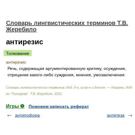
Словарь лингвистических терминов Т.В.
Жеребило
антирезис
Толкование
антирезис
Речь, содержащая аргументированную критику, осуждение,
отрицание какого-либо суждения, мнения, умозаключения.
Словарь лингвистических терминов: Изд. 5-е, испр-е и дополн. — Назрань: Изд-
во "Пилигрим"
.
Т.В. Жеребило
.
2010
.
Игры ⚽
Поможем написать реферат
антипофора
антитеза